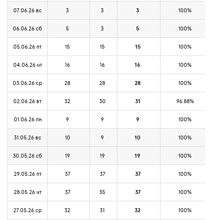
07.06.26 вс
3
3
3
100%
06.06.26 сб
5
3
5
100%
05.06.26 пт
15
15
15
100%
04.06.26 чт
16
16
16
100%
03.06.26 ср
28
28
28
100%
02.06.26 вт
32
30
31
96.88%
01.06.26 пн
9
9
9
100%
31.05.26 вс
10
9
10
100%
30.05.26 сб
19
19
19
100%
29.05.26 пт
37
37
37
100%
28.05.26 чт
37
35
37
100%
27.05.26 ср
32
31
32
100%