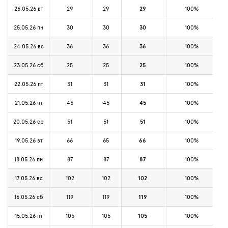
26.05.26 вт
29
29
29
100%
25.05.26 пн
30
30
30
100%
24.05.26 вс
36
36
36
100%
23.05.26 сб
25
25
25
100%
22.05.26 пт
31
31
31
100%
21.05.26 чт
45
45
45
100%
20.05.26 ср
51
51
51
100%
19.05.26 вт
66
65
66
100%
18.05.26 пн
87
87
87
100%
17.05.26 вс
102
102
102
100%
16.05.26 сб
119
119
119
100%
15.05.26 пт
105
105
105
100%