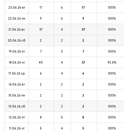
23.06.26 вт
17
6
17
100%
22.06.26 пн
9
6
9
100%
21.06.26 вс
37
4
37
100%
20.06.26 сб
2
2
2
100%
19.06.26 пт
7
3
7
100%
18.06.26 чт
40
4
37
92.5%
17.06.26 ср
6
4
6
100%
16.06.26 вт
2
2
2
100%
15.06.26 пн
2
2
2
100%
13.06.26 сб
2
2
2
100%
12.06.26 пт
8
5
8
100%
11.06.26 чт
5
4
5
100%