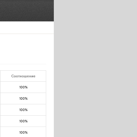
Соотношение
100%
100%
100%
100%
100%