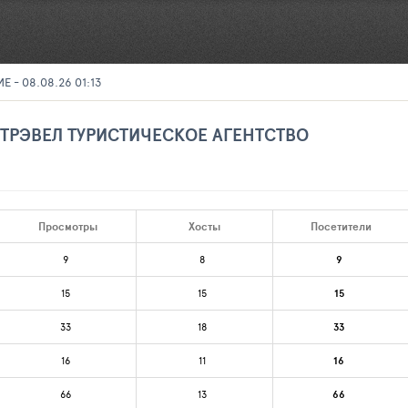
- 08.08.26 01:13
Л-ТРЭВЕЛ ТУРИСТИЧЕСКОЕ АГЕНТСТВО
М
Просмотры
Хосты
Посетители
9
8
9
15
15
15
33
18
33
16
11
16
66
13
66