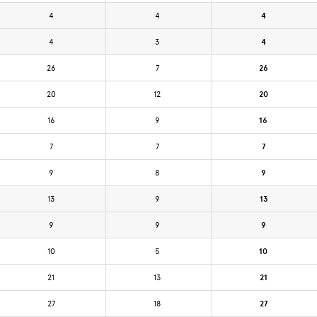
4
4
4
4
3
4
26
7
26
20
12
20
16
9
16
7
7
7
9
8
9
13
9
13
9
9
9
10
5
10
21
13
21
27
18
27