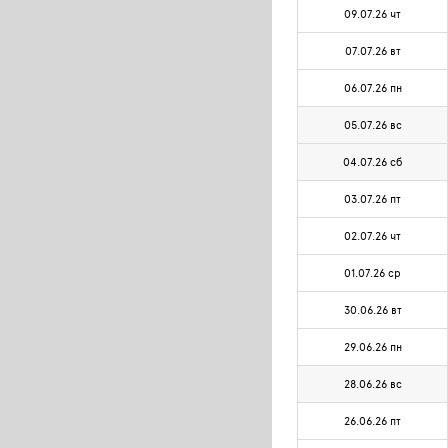
09.07.26 чт
07.07.26 вт
06.07.26 пн
05.07.26 вс
04.07.26 сб
03.07.26 пт
02.07.26 чт
01.07.26 ср
30.06.26 вт
29.06.26 пн
28.06.26 вс
26.06.26 пт