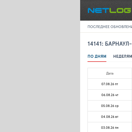
ПОСЛЕДНЕЕ ОБНОВЛЕНИЕ 
14141: БАРНАУ
ПО ДНЯМ
НЕДЕЛЯ
Дата
07.08.26 пт
06.08.26 чт
05.08.26 ср
04.08.26 вт
03.08.26 пн