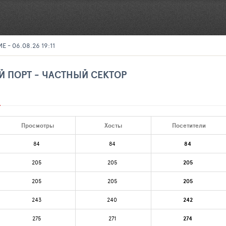
- 06.08.26 19:11
Й ПОРТ - ЧАСТНЫЙ СЕКТОР
М
Просмотры
Хосты
Посетители
84
84
84
205
205
205
205
205
205
243
240
242
275
271
274