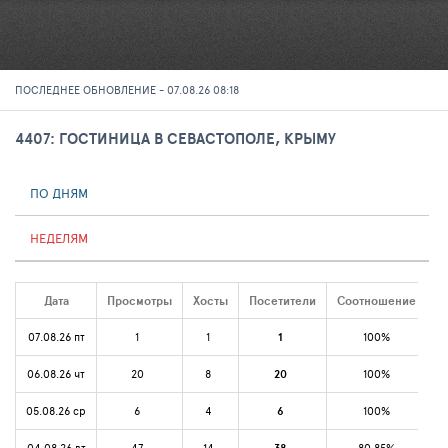
ПОСЛЕДНЕЕ ОБНОВЛЕНИЕ - 07.08.26 08:18
4407: ГОСТИНИЦА В СЕВАСТОПОЛЕ, КРЫМУ
ПО ДНЯМ
НЕДЕЛЯМ
Дата
Просмотры
Хосты
Посетители
Соотношение
07.08.26 пт
1
1
1
100%
06.08.26 чт
20
8
20
100%
05.08.26 ср
6
4
6
100%
04.08.26 вт
47
14
80.85%