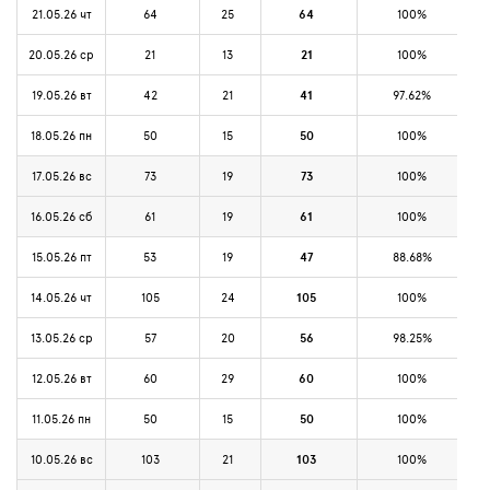
21.05.26 чт
64
25
64
100%
20.05.26 ср
21
13
21
100%
19.05.26 вт
42
21
41
97.62%
18.05.26 пн
50
15
50
100%
17.05.26 вс
73
19
73
100%
16.05.26 сб
61
19
61
100%
15.05.26 пт
53
19
47
88.68%
14.05.26 чт
105
24
105
100%
13.05.26 ср
57
20
56
98.25%
12.05.26 вт
60
29
60
100%
11.05.26 пн
50
15
50
100%
10.05.26 вс
103
21
103
100%