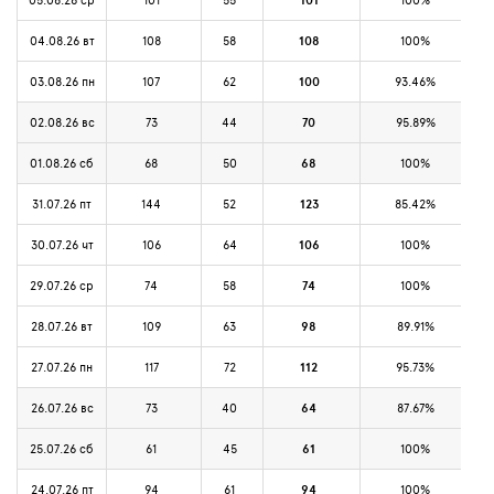
101
04.08.26 вт
108
58
108
100%
03.08.26 пн
107
62
100
93.46%
02.08.26 вс
73
44
70
95.89%
01.08.26 сб
68
50
68
100%
31.07.26 пт
144
52
123
85.42%
30.07.26 чт
106
64
106
100%
29.07.26 ср
74
58
74
100%
28.07.26 вт
109
63
98
89.91%
27.07.26 пн
117
72
112
95.73%
26.07.26 вс
73
40
64
87.67%
25.07.26 сб
61
45
61
100%
24.07.26 пт
94
61
94
100%