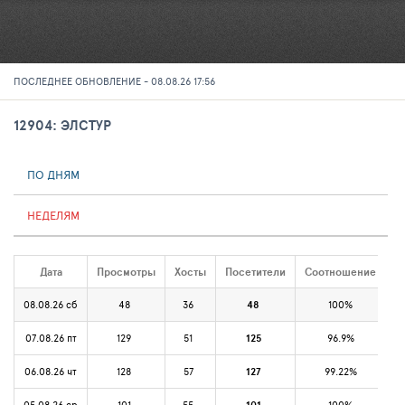
ПОСЛЕДНЕЕ ОБНОВЛЕНИЕ - 08.08.26 17:56
12904: ЭЛСТУР
ПО ДНЯМ
НЕДЕЛЯМ
Дата
Просмотры
Хосты
Посетители
Соотношение
08.08.26 сб
48
36
48
100%
07.08.26 пт
129
51
125
96.9%
06.08.26 чт
128
57
127
99.22%
05.08.26 ср
101
55
100%