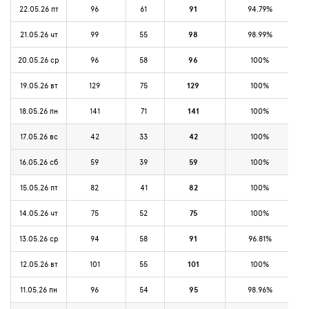
22.05.26 пт
96
61
91
94.79%
21.05.26 чт
99
55
98
98.99%
20.05.26 ср
96
58
96
100%
19.05.26 вт
129
75
129
100%
18.05.26 пн
141
71
141
100%
17.05.26 вс
42
33
42
100%
16.05.26 сб
59
39
59
100%
15.05.26 пт
82
41
82
100%
14.05.26 чт
75
52
75
100%
13.05.26 ср
94
58
91
96.81%
12.05.26 вт
101
55
101
100%
11.05.26 пн
96
54
95
98.96%