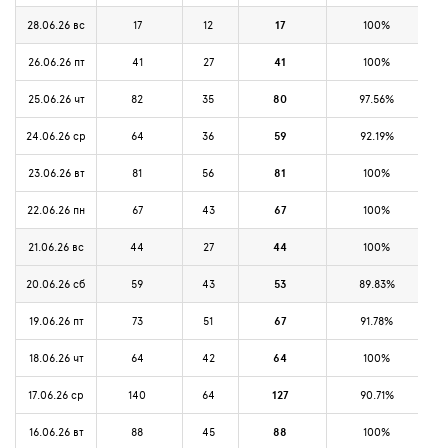
28.06.26 вс
17
12
17
100%
26.06.26 пт
41
27
41
100%
25.06.26 чт
82
35
80
97.56%
24.06.26 ср
64
36
59
92.19%
23.06.26 вт
81
56
81
100%
22.06.26 пн
67
43
67
100%
21.06.26 вс
44
27
44
100%
20.06.26 сб
59
43
53
89.83%
19.06.26 пт
73
51
67
91.78%
18.06.26 чт
64
42
64
100%
17.06.26 ср
140
64
127
90.71%
16.06.26 вт
88
45
88
100%