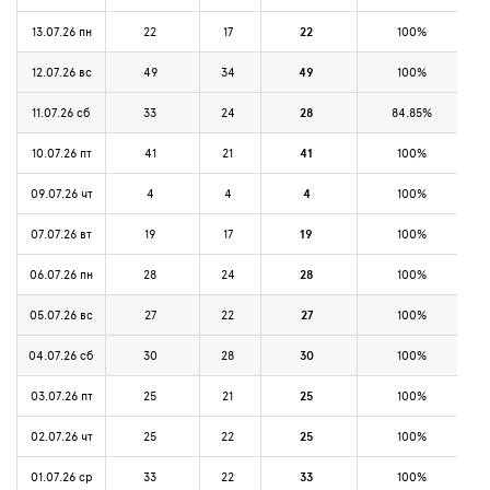
13.07.26 пн
22
17
22
100%
12.07.26 вс
49
34
49
100%
11.07.26 сб
33
24
28
84.85%
10.07.26 пт
41
21
41
100%
09.07.26 чт
4
4
4
100%
07.07.26 вт
19
17
19
100%
06.07.26 пн
28
24
28
100%
05.07.26 вс
27
22
27
100%
04.07.26 сб
30
28
30
100%
03.07.26 пт
25
21
25
100%
02.07.26 чт
25
22
25
100%
01.07.26 ср
33
22
33
100%