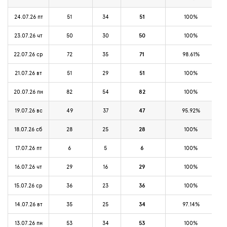
24.07.26 пт
51
34
51
100%
23.07.26 чт
50
30
50
100%
22.07.26 ср
72
35
71
98.61%
21.07.26 вт
51
29
51
100%
20.07.26 пн
82
54
82
100%
19.07.26 вс
49
37
47
95.92%
18.07.26 сб
28
25
28
100%
17.07.26 пт
6
5
6
100%
16.07.26 чт
29
16
29
100%
15.07.26 ср
36
23
36
100%
14.07.26 вт
35
25
34
97.14%
13.07.26 пн
53
34
53
100%