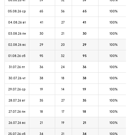
39
05.08.26 ср
65
36
65
100%
04.08.26 вт
41
27
41
100%
03.08.26 пн
30
21
30
100%
02.08.26 вс
29
20
29
100%
01.08.26 сб
95
32
95
100%
31.07.26 пт
36
24
36
100%
30.07.26 чт
38
18
38
100%
29.07.26 ср
19
14
19
100%
28.07.26 вт
35
27
35
100%
27.07.26 пн
18
17
18
100%
26.07.26 вс
21
19
21
100%
25.07.26 сб
34
21
34
100%