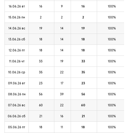
16.06.26 вт
16
9
16
100%
15.06.26 пн
2
2
2
100%
14.06.26 вс
19
14
19
100%
13.06.26 сб
18
14
18
100%
12.06.26 пт
18
14
18
100%
11.06.26 чт
33
19
33
100%
10.06.26 ср
35
22
35
100%
09.06.26 вт
23
17
23
100%
08.06.26 пн
56
39
56
100%
07.06.26 вс
60
22
60
100%
06.06.26 сб
21
16
21
100%
05.06.26 пт
18
11
18
100%