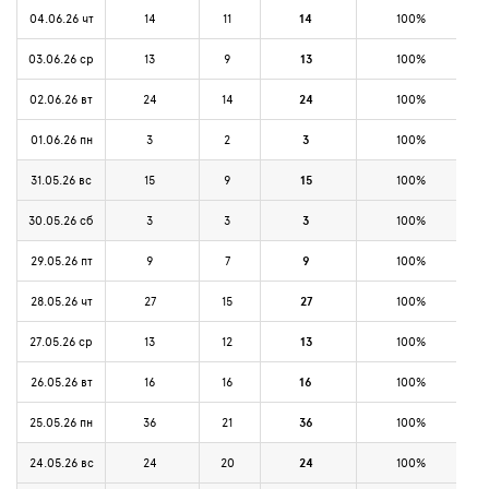
04.06.26 чт
14
11
14
100%
03.06.26 ср
13
9
13
100%
02.06.26 вт
24
14
24
100%
01.06.26 пн
3
2
3
100%
31.05.26 вс
15
9
15
100%
30.05.26 сб
3
3
3
100%
29.05.26 пт
9
7
9
100%
28.05.26 чт
27
15
27
100%
27.05.26 ср
13
12
13
100%
26.05.26 вт
16
16
16
100%
25.05.26 пн
36
21
36
100%
24.05.26 вс
24
20
24
100%