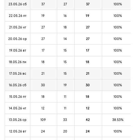
23.05.26 сб
37
27
37
100%
22.05.26 пт
19
16
19
100%
21.05.26 чт
27
18
27
100%
20.05.26 ср
27
14
27
100%
19.05.26 вт
17
15
17
100%
18.05.26 пн
18
15
18
100%
17.05.26 вс
21
15
21
100%
16.05.26 сб
30
19
30
100%
15.05.26 пт
18
11
18
100%
14.05.26 чт
12
11
12
100%
13.05.26 ср
109
33
42
38.53%
12.05.26 вт
24
20
24
100%