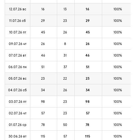
12.07.26 вс
16
13
16
100%
11.07.26 сб
29
23
29
100%
10.07.26 пт
45
26
45
100%
09.07.26 чт
26
8
26
100%
07.07.26 вт
46
31
46
100%
06.07.26 пн
51
37
51
100%
05.07.26 вс
23
22
23
100%
04.07.26 сб
34
26
34
100%
03.07.26 пт
98
23
98
100%
02.07.26 чт
57
23
57
100%
01.07.26 ср
78
50
78
100%
30.06.26 вт
115
57
115
100%