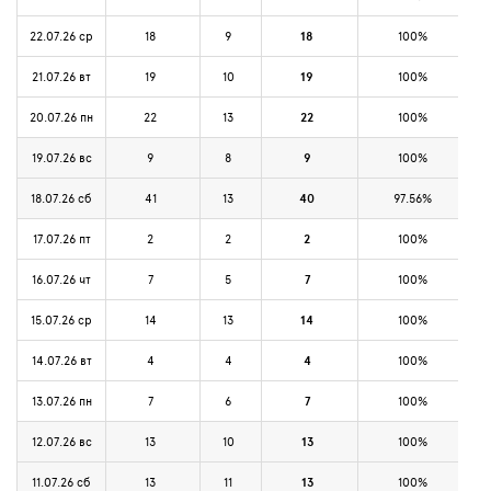
22.07.26 ср
18
9
18
100%
21.07.26 вт
19
10
19
100%
20.07.26 пн
22
13
22
100%
19.07.26 вс
9
8
9
100%
18.07.26 сб
41
13
40
97.56%
17.07.26 пт
2
2
2
100%
16.07.26 чт
7
5
7
100%
15.07.26 ср
14
13
14
100%
14.07.26 вт
4
4
4
100%
13.07.26 пн
7
6
7
100%
12.07.26 вс
13
10
13
100%
11.07.26 сб
13
11
13
100%