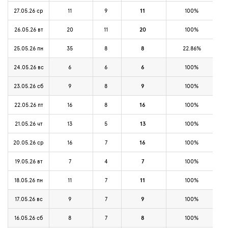
27.05.26 ср
11
9
11
100%
26.05.26 вт
20
11
20
100%
25.05.26 пн
35
8
8
22.86%
24.05.26 вс
6
6
6
100%
23.05.26 сб
9
8
9
100%
22.05.26 пт
16
8
16
100%
21.05.26 чт
13
5
13
100%
20.05.26 ср
16
7
16
100%
19.05.26 вт
7
4
7
100%
18.05.26 пн
11
7
11
100%
17.05.26 вс
9
7
9
100%
16.05.26 сб
8
7
8
100%